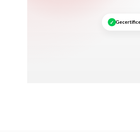
✓
Gecertific